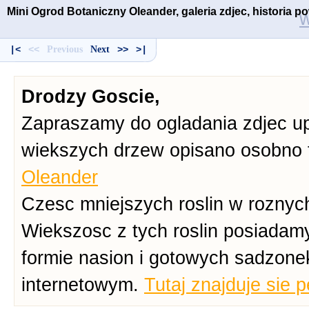
Mini Ogrod Botaniczny Oleander, galeria zdjec, historia 
w
|<
<<
Previous
Next
>>
>|
Drodzy Goscie,
Zapraszamy do ogladania zdjec up
wiekszych drzew opisano osobno 
Oleander
Czesc mniejszych roslin w roznych
Wiekszosc z tych roslin posiadam
formie nasion i gotowych sadzone
internetowym.
Tutaj znajduje sie 