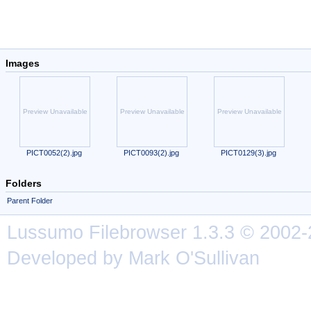
Images
Preview Unavailable
Preview Unavailable
Preview Unavailable
PICT0052(2).jpg
PICT0093(2).jpg
PICT0129(3).jpg
Folders
Parent Folder
Lussumo
Filebrowser
1.3.3 © 2002-
Developed by Mark O'Sullivan