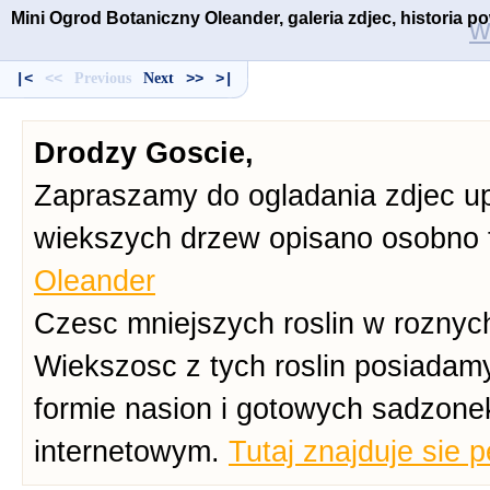
Mini Ogrod Botaniczny Oleander, galeria zdjec, historia 
w
|<
<<
Previous
Next
>>
>|
Drodzy Goscie,
Zapraszamy do ogladania zdjec up
wiekszych drzew opisano osobno 
Oleander
Czesc mniejszych roslin w roznych
Wiekszosc z tych roslin posiadam
formie nasion i gotowych sadzone
internetowym.
Tutaj znajduje sie 