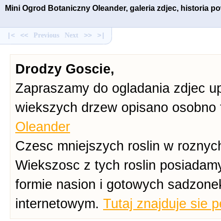
Mini Ogrod Botaniczny Oleander, galeria zdjec, historia 
|<
<<
Previous
Next
>>
>|
Drodzy Goscie,
Zapraszamy do ogladania zdjec up
wiekszych drzew opisano osobno 
Oleander
Czesc mniejszych roslin w roznych
Wiekszosc z tych roslin posiadam
formie nasion i gotowych sadzone
internetowym.
Tutaj znajduje sie 