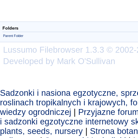
Folders
Parent Folder
Lussumo
Filebrowser
1.3.3 © 2002-
Developed by Mark O'Sullivan
Sadzonki i nasiona egzotyczne, spr
roslinach tropikalnych i krajowych, 
wiedzy ogrodniczej
|
Przyjazne foru
i sadzonki egzotyczne
internetowy s
plants, seeds, nursery
|
Strona botan