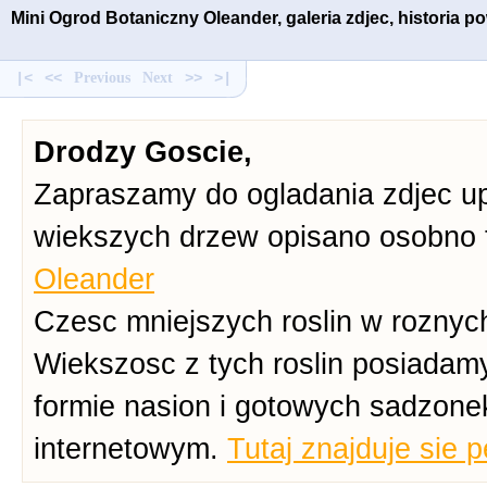
Mini Ogrod Botaniczny Oleander, galeria zdjec, historia 
|<
<<
Previous
Next
>>
>|
Drodzy Goscie,
Zapraszamy do ogladania zdjec up
wiekszych drzew opisano osobno 
Oleander
Czesc mniejszych roslin w roznych
Wiekszosc z tych roslin posiadam
formie nasion i gotowych sadzone
internetowym.
Tutaj znajduje sie 