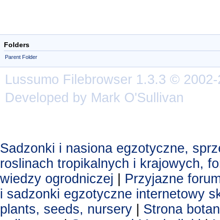
Folders
Parent Folder
Lussumo
Filebrowser
1.3.3 © 2002-
Developed by Mark O'Sullivan
Sadzonki i nasiona egzotyczne, spr
roslinach tropikalnych i krajowych, 
wiedzy ogrodniczej
|
Przyjazne foru
i sadzonki egzotyczne
internetowy s
plants, seeds, nursery
|
Strona botan