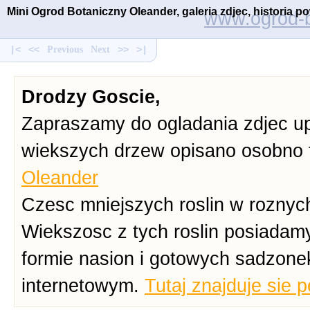
Mini Ogrod Botaniczny Oleander, galeria zdjec, historia 
www.ogrod-b
|<
<<
Previous
Next
>>
>|
Drodzy Goscie,
Zapraszamy do ogladania zdjec up
wiekszych drzew opisano osobno 
Oleander
Czesc mniejszych roslin w roznych
Wiekszosc z tych roslin posiadam
formie nasion i gotowych sadzone
internetowym.
Tutaj znajduje sie 