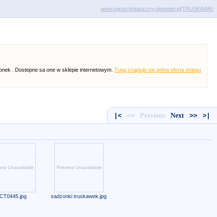
www.ogrod-botaniczny.oleander.pl
/
TRUSKAWKI
zonek . Dostepne sa one w sklepie internetowym.
Tutaj znajduje sie pelna oferta sklepu
|<
<<
Previous
Next
>>
>|
iew Unavailable
Preview Unavailable
CT0445.jpg
sadzonki truskawek.jpg