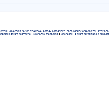
alnych i krajowych, forum dzialkowe, porady ogrodnicze, baza wiedzy ogrodniczej
|
Przyjazn
opolskie forum polityczne
|
Strona wsi Mechelinki
|
Mechelinki
|
Forum ogrodnicze o eukalip