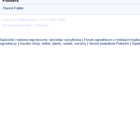
Folders
Parent Folder
Lussumo
Filebrowser
1.3.3 © 2002-2005
Developed by Mark O'Sullivan
Sadzonki i nasiona egzotyczne, sprzedaz wysylkowa
|
Forum ogrodnicze o roslinach tropik
ogrodniczy
|
Garden shop, online, plants, seeds, nursery
|
Strona botanikow Polskich
|
Ogoln