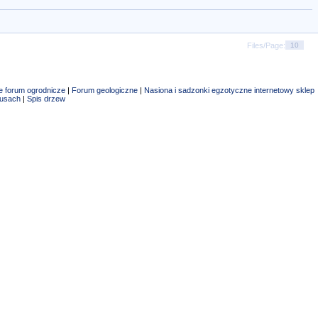
Files/Page:
e forum ogrodnicze
|
Forum geologiczne
|
Nasiona i sadzonki egzotyczne
internetowy sklep
tusach
|
Spis drzew