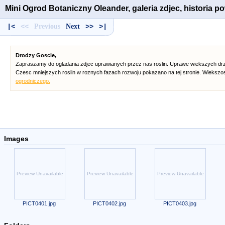
Mini Ogrod Botaniczny Oleander, galeria zdjec, historia 
|<
<<
Previous
Next
>>
>|
Drodzy Goscie,
Zapraszamy do ogladania zdjec uprawianych przez nas roslin. Uprawe wiekszych drz
Czesc mniejszych roslin w roznych fazach rozwoju pokazano na tej stronie. Wiekszo
ogrodniczego.
Images
Preview Unavailable
Preview Unavailable
Preview Unavailable
PICT0401.jpg
PICT0402.jpg
PICT0403.jpg