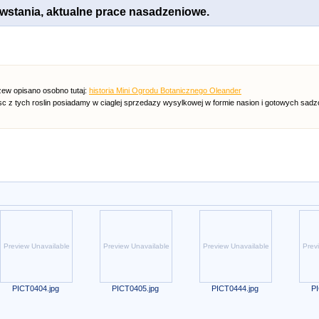
powstania, aktualne prace nasadzeniowe.
ew opisano osobno tutaj:
historia Mini Ogrodu Botanicznego Oleander
sc z tych roslin posiadamy w ciaglej sprzedazy wysylkowej w formie nasion i gotowych sad
Preview Unavailable
Preview Unavailable
Preview Unavailable
Prev
PICT0404.jpg
PICT0405.jpg
PICT0444.jpg
PI