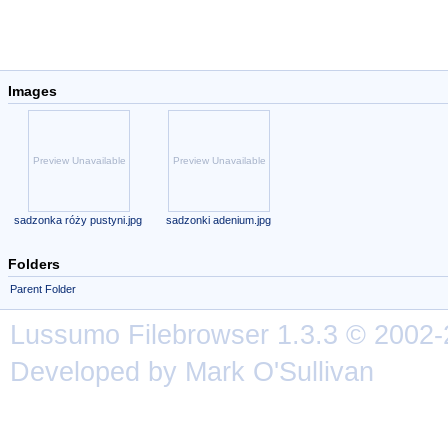
Images
Preview Unavailable
Preview Unavailable
sadzonka róży pustyni.jpg
sadzonki adenium.jpg
Folders
Parent Folder
Lussumo
Filebrowser
1.3.3 © 2002-
Developed by Mark O'Sullivan