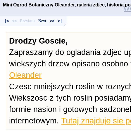
Mini Ogrod Botaniczny Oleander, galeria zdjec, historia 
w
|<
<<
Previous
Next
>>
>|
Drodzy Goscie,
Zapraszamy do ogladania zdjec up
wiekszych drzew opisano osobno 
Oleander
Czesc mniejszych roslin w roznych
Wiekszosc z tych roslin posiadam
formie nasion i gotowych sadzone
internetowym.
Tutaj znajduje sie 