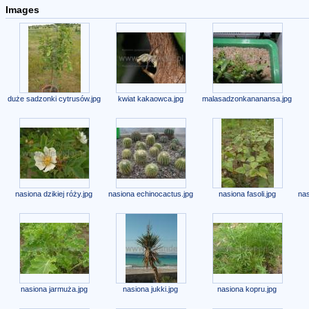
Images
duże sadzonki cytrusów.jpg
kwiat kakaowca.jpg
malasadzonkananansa.jpg
nasiona dzikiej róży.jpg
nasiona echinocactus.jpg
nasiona fasoli.jpg
nas
nasiona jarmuża.jpg
nasiona jukki.jpg
nasiona kopru.jpg