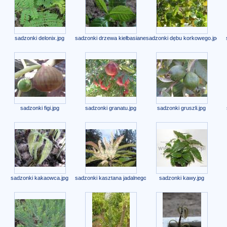
sadzonki delonix.jpg
sadzonki drzewa kiełbasianego.jpg
sadzonki dębu korkowego.jpg
sadzonki figi.jpg
sadzonki granatu.jpg
sadzonki gruszli.jpg
sadzonki kakaowca.jpg
sadzonki kasztana jadalnego.jpg
sadzonki kawy.jpg