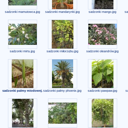
sadzonki mamutowca.jpg
sadzonki mandarynki.jpg
sadzonki mango.jpg
sa
sadzonki mirtu.jpg
sadzonki miłorzębu.jpg
sadzonki oleandrów.jpg
sadzonki palmy miodowej.jpg
sadzonki palmy phoenix.jpg
sadzonki pawpaw.jpg
s