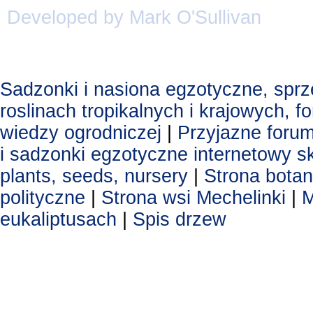
Developed by Mark O'Sullivan
Sadzonki i nasiona egzotyczne, spr
roslinach tropikalnych i krajowych, 
wiedzy ogrodniczej
|
Przyjazne foru
i sadzonki egzotyczne
internetowy s
plants, seeds, nursery
|
Strona botan
polityczne
|
Strona wsi Mechelinki
|
M
eukaliptusach
|
Spis drzew