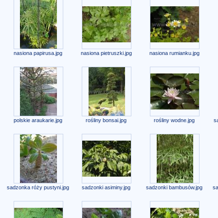
nasiona papirusa.jpg
nasiona pietruszki.jpg
nasiona rumianku.jpg
polskie araukarie.jpg
rośliny bonsai.jpg
rośliny wodne.jpg
s
sadzonka róży pustyni.jpg
sadzonki asiminy.jpg
sadzonki bambusów.jpg
sa