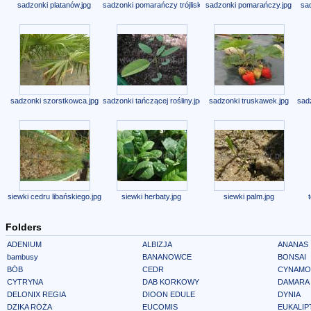
sadzonki platanów.jpg
sadzonki pomarańczy trójliskowej.jpg
sadzonki pomarańczy.jpg
sa
sadzonki szorstkowca.jpg
sadzonki tańczącej rośliny.jpg
sadzonki truskawek.jpg
sadz
siewki cedru libańskiego.jpg
siewki herbaty.jpg
siewki palm.jpg
Folders
ADENIUM
ALBIZJA
ANANAS
bambusy
BANANOWCE
BONSAI
BÓB
CEDR
CYNAMO
CYTRYNA
DAB KORKOWY
DAMARA
DELONIX REGIA
DIOON EDULE
DYNIA
DZIKA RÓŻA
EUCOMIS
EUKALIP