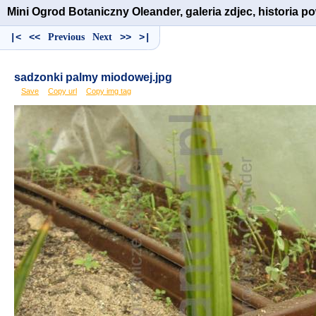
Mini Ogrod Botaniczny Oleander, galeria zdjec, historia 
|<
<<
Previous
Next
>>
>|
sadzonki palmy miodowej.jpg
Save
Copy url
Copy img tag