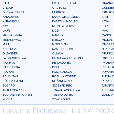
FIGA
FOTEL TEŚCIOWEJ
GRANAT
GROCH
GRUBOSZ
GUNNER
GŁOWA STARCA
HERBATA
JABŁKO
KAKAOWIEC
KAKAOWIEC GÓRSKI
KAKI
KARAMBOLA
KASZTAN JADALNY
KAWA
KIWI
KLON PALMOWY
KOPER
LAUR
LICZI
MAKI
MANDARYNKA
MANGO
MANGOS
METASEKWOJA
MIECZYKI
MIGDAŁ
MIRT
MISZPELNIK
MIŁORZ
NANERCZ
NASZEROSLINY
NENUFA
OLEANDER
OLIWKA
OPUNCJ
PALMA MIODOWA
PALMA WASHINGTONIA
PAPIRUS
PAW PAW
PERUKOWIEC
PHOENIX
PIETRUSZKA
PINIA
PISTACJ
PLATANY
POMARAŃCZA
POMARA
RAMBUTAN
ROSLINY WODNE
RUMIAN
RÓŻA PUSTYNI
RÓŻANECZNIK
RĘKA B
SUGARO
SZCZYPIOREK
TAMARY
TRACHYCARPUS
TRAWA PAMPASOWA
TRUSKA
TULIPAN AFRYKAŃSKI
TULIPANOWIEC
WANILIA
YUCCA
ŻYWORÓDKA
Lussumo
Filebrowser
1.3.3 © 2002-