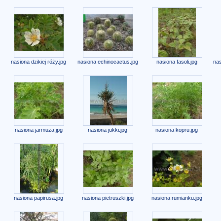
nasiona dzikiej róży.jpg
nasiona echinocactus.jpg
nasiona fasoli.jpg
nas
nasiona jarmuża.jpg
nasiona jukki.jpg
nasiona kopru.jpg
nasiona papirusa.jpg
nasiona pietruszki.jpg
nasiona rumianku.jpg