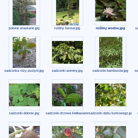
polskie araukarie.jpg
rośliny bonsai.jpg
rośliny wodne.jpg
s
sadzonka róży pustyni.jpg
sadzonki asiminy.jpg
sadzonki bambusów.jpg
sa
sadzonki delonix.jpg
sadzonki drzewa kiełbasianego.jpg
sadzonki dębu korkowego.jpg