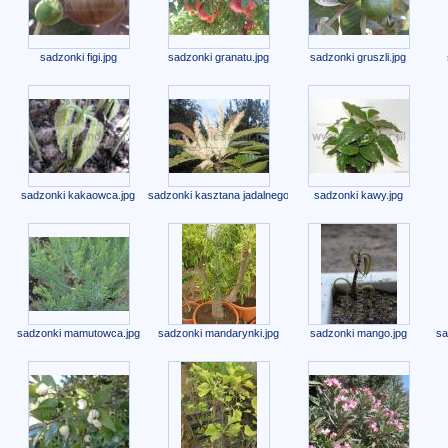
sadzonki figi.jpg
sadzonki granatu.jpg
sadzonki gruszli.jpg
sadzonki kakaowca.jpg
sadzonki kasztana jadalnego.jpg
sadzonki kawy.jpg
sadzonki mamutowca.jpg
sadzonki mandarynki.jpg
sadzonki mango.jpg
sa