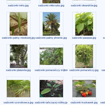
sadzonki mirtu.jpg
sadzonki miłorzębu.jpg
sadzonki oleandrów.jpg
sadzonki palmy miodowej.jpg
sadzonki palmy phoenix.jpg
sadzonki pawpaw.jpg
s
sadzonki platanów.jpg
sadzonki pomarańczy trójliskowej.jpg
sadzonki pomarańczy.jpg
sa
sadzonki szorstkowca.jpg
sadzonki tańczącej rośliny.jpg
sadzonki truskawek.jpg
sadz