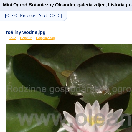
Mini Ogrod Botaniczny Oleander, galeria zdjec, historia 
|<
<<
Previous
Next
>>
>|
rośliny wodne.jpg
Save
Copy url
Copy img tag