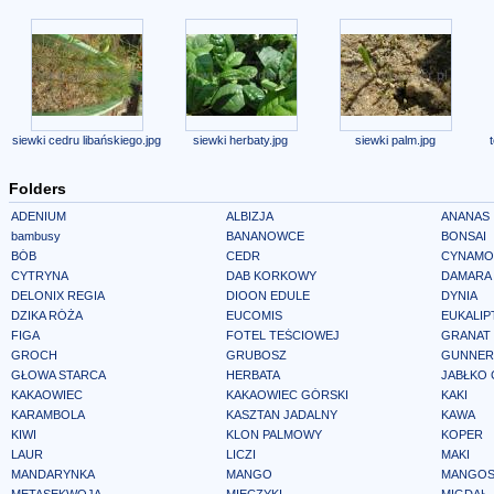
siewki cedru libańskiego.jpg
siewki herbaty.jpg
siewki palm.jpg
Folders
ADENIUM
ALBIZJA
ANANAS
bambusy
BANANOWCE
BONSAI
BÓB
CEDR
CYNAMO
CYTRYNA
DAB KORKOWY
DAMARA
DELONIX REGIA
DIOON EDULE
DYNIA
DZIKA RÓŻA
EUCOMIS
EUKALIP
FIGA
FOTEL TEŚCIOWEJ
GRANAT
GROCH
GRUBOSZ
GUNNER
GŁOWA STARCA
HERBATA
JABŁKO
KAKAOWIEC
KAKAOWIEC GÓRSKI
KAKI
KARAMBOLA
KASZTAN JADALNY
KAWA
KIWI
KLON PALMOWY
KOPER
LAUR
LICZI
MAKI
MANDARYNKA
MANGO
MANGOS