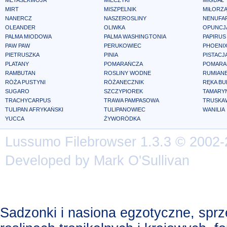
METASEKWOJA
MIECZYKI
MIGDAŁ
MIRT
MISZPELNIK
MIŁORZ
NANERCZ
NASZEROSLINY
NENUFA
OLEANDER
OLIWKA
OPUNCJ
PALMA MIODOWA
PALMA WASHINGTONIA
PAPIRUS
PAW PAW
PERUKOWIEC
PHOENIX
PIETRUSZKA
PINIA
PISTACJ
PLATANY
POMARAŃCZA
POMARA
RAMBUTAN
ROSLINY WODNE
RUMIAN
RÓŻA PUSTYNI
RÓŻANECZNIK
RĘKA B
SUGARO
SZCZYPIOREK
TAMARY
TRACHYCARPUS
TRAWA PAMPASOWA
TRUSKA
TULIPAN AFRYKAŃSKI
TULIPANOWIEC
WANILIA
YUCCA
ŻYWORÓDKA
Lussumo
Filebrowser
1.3.3 © 2002-
Developed by Mark O'Sullivan
Sadzonki i nasiona egzotyczne, spr