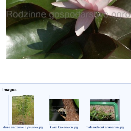
Images
duże sadzonki cytrusów.jpg
kwiat kakaowca.jpg
malasadzonkananansa.jpg