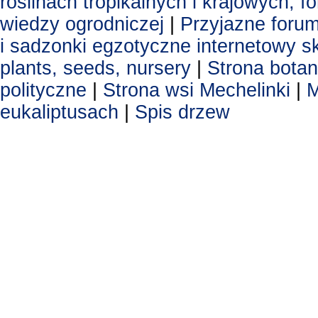
roslinach tropikalnych i krajowych, 
wiedzy ogrodniczej
|
Przyjazne foru
i sadzonki egzotyczne
internetowy s
plants, seeds, nursery
|
Strona botan
polityczne
|
Strona wsi Mechelinki
|
M
eukaliptusach
|
Spis drzew